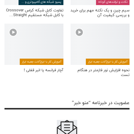
نکات و ترفندهای کوتاه
پسیو شبکه های کامپیوتری و مخابراتی
سیم چین و یک نکته مهم برای خرید
تفاوت کابل شبکه کراس Crossover
و بررسی کیفیت آن
با کابل شبکه مستقیم Straight…
آموزش کار با ابزارآلات جعبه ابزار
آموزش کار با ابزارآلات جعبه ابزار
نحوه افزایش نور فازمتر در هنگام
آچار فرانسه یا انبر قفلی !
تست
عضویت در خبرنامه “منو خبر”