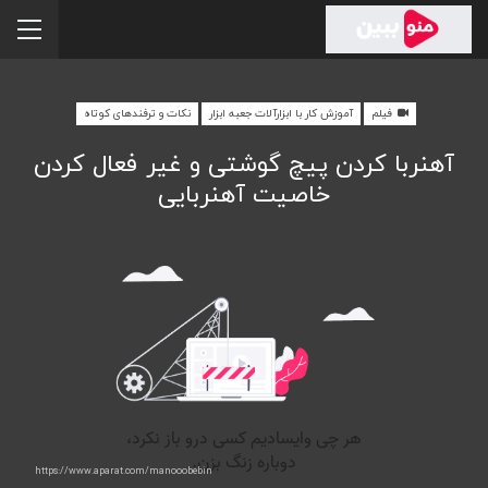
فیلم
آموزش کار با ابزارآلات جعبه ابزار
نکات و ترفندهای کوتاه
آهنربا کردن پیچ گوشتی و غیر فعال کردن
خاصیت آهنربایی
https://www.aparat.com/manooobebin