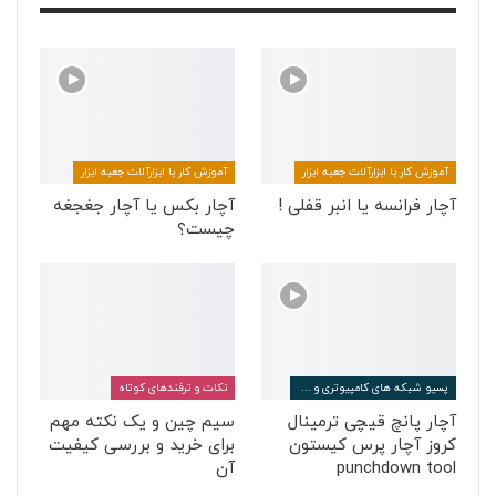
آموزش کار با ابزارآلات جعبه ابزار
آموزش کار با ابزارآلات جعبه ابزار
آچار فرانسه یا انبر قفلی !
آچار بکس یا آچار جغجغه
چیست؟
پسیو شبکه های کامپیوتری و مخابراتی
نکات و ترفندهای کوتاه
آچار پانچ قیچی ترمینال
سیم چین و یک نکته مهم
کروز آچار پرس کیستون
برای خرید و بررسی کیفیت
punchdown tool
آن