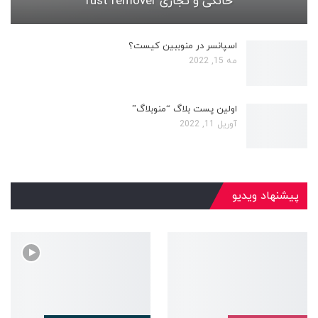
خانگی و تجاری rust remover
اسپانسر در منوببین کیست؟
مه 15, 2022
اولین پست بلاگ “منوبلاگ”
آوریل 11, 2022
پیشنهاد ویدیو