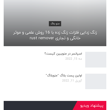
منو بلاگ
زنگ زدایی فلزات زنگ زده با 16 روش علمی و موثر
خانگی و تجاری rust remover
اسپانسر در منوببین کیست؟
مه 15, 2022
اولین پست بلاگ “منوبلاگ”
آوریل 11, 2022
پیشنهاد ویدیو