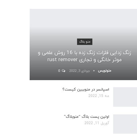
منو بلاگ
زنگ زدایی فلزات زنگ زده با 16 روش علمی و
موثر خانگی و تجاری rust remover
منونویس
جولای 3, 2022
0
اسپانسر در منوببین کیست؟
مه 15, 2022
اولین پست بلاگ “منوبلاگ”
آوریل 11, 2022