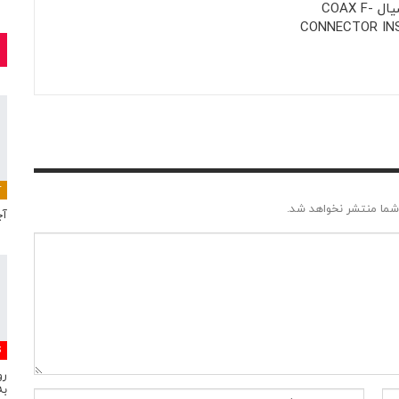
یا کابل کواکسیال COAX F-
CONNECTOR IN
آ
شما منتشر نخواهد شد.
آچ
S
رو
به