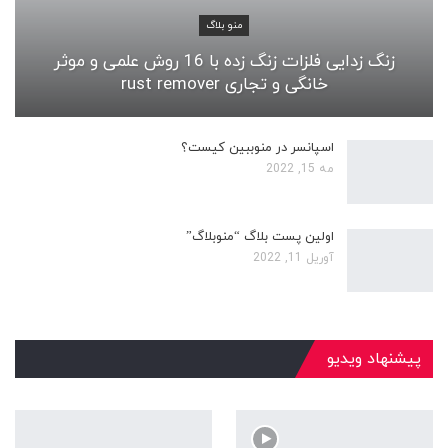
منو بلاگ
زنگ زدایی فلزات زنگ زده با 16 روش علمی و موثر
خانگی و تجاری rust remover
اسپانسر در منوببین کیست؟
مه 15, 2022
اولین پست بلاگ “منوبلاگ”
آوریل 11, 2022
پیشنهاد ویدیو