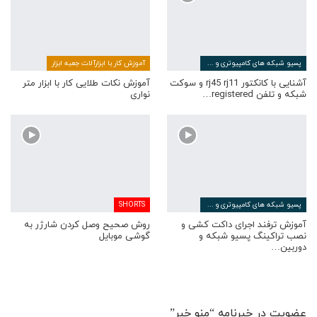
پسیو شبکه های کامپیوتری و مخابراتی
آموزش کار با ابزارآلات جعبه ابزار
آشنایی با کانکتور rj45 rj11 و سوکت
آموزش نکات طلایی کار با ابزار متر
شبکه و تلفن registered…
نواری
پسیو شبکه های کامپیوتری و مخابراتی
SHORTS
آموزش ترفند اجرای داکت کشی و
روش صحیح وصل کردن شارژر به
نصب تراکینگ پسیو شبکه و
گوشی موبایل
دوربین…
عضویت در خبرنامه “منو خبر”