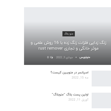
منو بلاگ
زنگ زدایی فلزات زنگ زده با 16 روش علمی و
موثر خانگی و تجاری rust remover
منونویس
جولای 3, 2022
0
اسپانسر در منوببین کیست؟
مه 15, 2022
اولین پست بلاگ “منوبلاگ”
آوریل 11, 2022