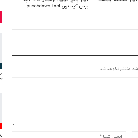
پرس کیستون punchdown tool
شما منتشر نخواهد شد.
تف
مست
S
رو