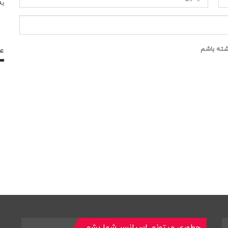
به
عض
اشته باشم
چطوری میتونم اسپانسر شما بشم