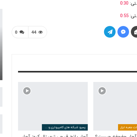
0:30
0:55
0
44
ات جعبه ابزار
پسیو شبکه های کامپیوتری و مخابراتی
 آچار جغجغه چیست؟
آچار پانچ قیچی ترمینال کروز آچار